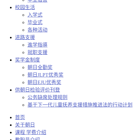
校园生活
入学式
毕业式
各种活动
进路支援
進学指導
就职支援
奖学金制度
朝日全勤奖
朝日JLPT优秀奖
朝日EJU优秀奖
供朝日检验评价刊登
公务缺席处理规则
基于下一代儿童抚养支援措施推进法的行动计划
首页
关于朝日
课程 学费介绍
教职员介绍