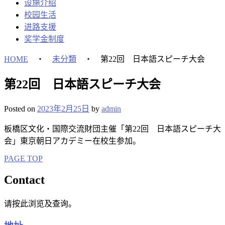
设施介绍
校园生活
进路支援
奖学金制度
HOME
・
未分類
・
第22回 日本語スピーチ大会
第22回 日本語スピーチ大会
Posted on
2023年2月25日
by
admin
板橋区文化・国際交流財団主催「第22回 日本語スピーチ大
会」東京朝日アカデミー在校生参加。
PAGE TOP
Contact
请按此浏览及查询。