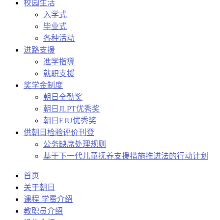
校园生活
入学式
毕业式
各种活动
进路支援
進学指導
就职支援
奖学金制度
朝日全勤奖
朝日JLPT优秀奖
朝日EJU优秀奖
供朝日检验评价刊登
公务缺席处理规则
基于下一代儿童抚养支援措施推进法的行动计划
首页
关于朝日
课程 学费介绍
教职员介绍