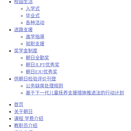
校园生活
入学式
毕业式
各种活动
进路支援
進学指導
就职支援
奖学金制度
朝日全勤奖
朝日JLPT优秀奖
朝日EJU优秀奖
供朝日检验评价刊登
公务缺席处理规则
基于下一代儿童抚养支援措施推进法的行动计划
首页
关于朝日
课程 学费介绍
教职员介绍