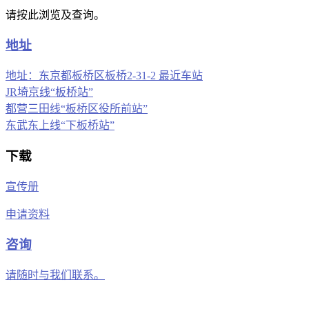
请按此浏览及查询。
地址
地址：东京都板桥区板桥2-31-2 最近车站
JR埼京线“板桥站”
都营三田线“板桥区役所前站”
东武东上线“下板桥站”
下载
宣传册
申请资料
咨询
请随时与我们联系。