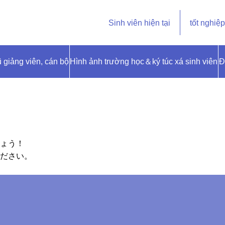
Sinh viên hiện tại
tốt nghiệp
ũ giảng viên, cán bộ
Hình ảnh trường học＆ký túc xá sinh viên
Đ
ょう！
ださい。