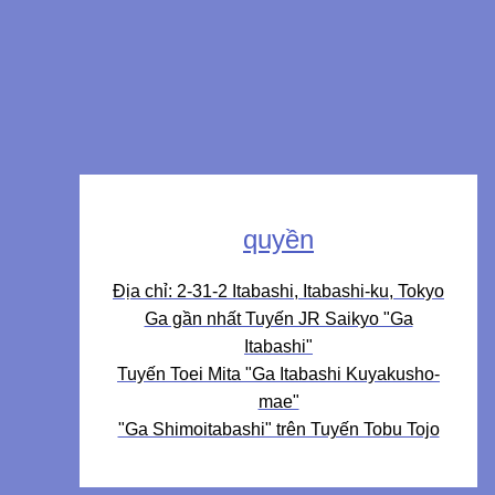
quyền
Địa chỉ: 2-31-2 Itabashi, Itabashi-ku, Tokyo
Ga gần nhất Tuyến JR Saikyo "Ga
Itabashi"
Tuyến Toei Mita "Ga Itabashi Kuyakusho-
mae"
"Ga Shimoitabashi" trên Tuyến Tobu Tojo