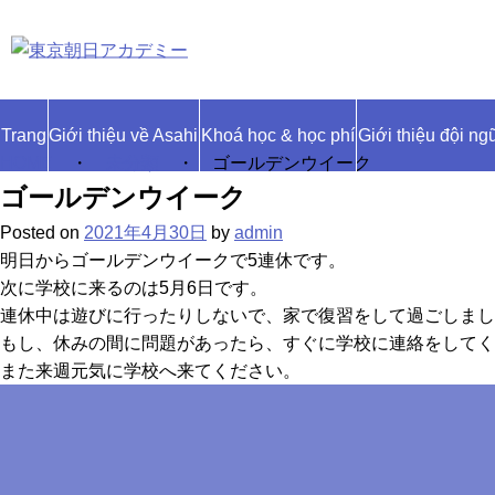
Skip
to
content
Trang
Giới thiệu về Asahi
Khoá học & học phí
Giới thiệu đội ng
HOME
・
未分類
・
ゴールデンウイーク
ゴールデンウイーク
Posted on
2021年4月30日
by
admin
明日からゴールデンウイークで5連休です。
次に学校に来るのは5月6日です。
連休中は遊びに行ったりしないで、家で復習をして過ごしまし
もし、休みの間に問題があったら、すぐに学校に連絡をしてく
また来週元気に学校へ来てください。