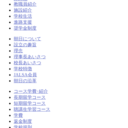
教職員紹介
施設紹介
学校生活
進路支援
奨学金制度
朝日について
設立の趣旨
理念
理事長あいさつ
校長あいさつ
学校特徴
JALSA会員
朝日の沿革
コース学費･紹介
長期留学コース
短期留学コース
聴講生学習コース
学費
返金制度
学校規則