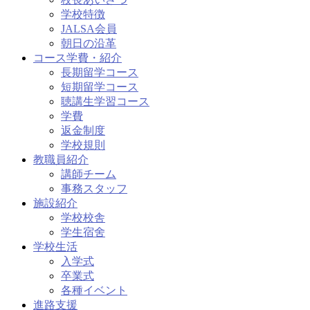
学校特徴
JALSA会員
朝日の沿革
コース学費・紹介
長期留学コース
短期留学コース
聴講生学習コース
学費
返金制度
学校規則
教職員紹介
講師チーム
事務スタッフ
施設紹介
学校校舎
学生宿舍
学校生活
入学式
卒業式
各種イベント
進路支援