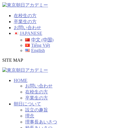
コ
ン
在校生の方
テ
卒業生の方
ン
お問い合わせ
ツ
JAPANESE
へ
中文 (中国)
ス
Tiếng Việt
キ
English
ッ
プ
SITE MAP
HOME
お問い合わせ
在校生の方
卒業生の方
朝日について
設立の趣旨
理念
理事長あいさつ
校長あいさつ