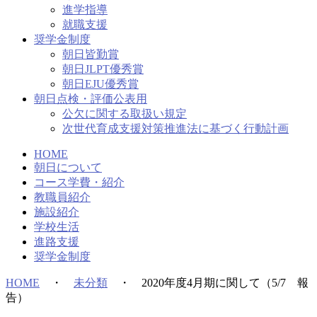
進学指導
就職支援
奨学金制度
朝日皆勤賞
朝日JLPT優秀賞
朝日EJU優秀賞
朝日点検・評価公表用
公欠に関する取扱い規定
次世代育成支援対策推進法に基づく行動計画
HOME
朝日について
コース学費・紹介
教職員紹介
施設紹介
学校生活
進路支援
奨学金制度
HOME
・
未分類
・
2020年度4月期に関して（5/7 報
告）