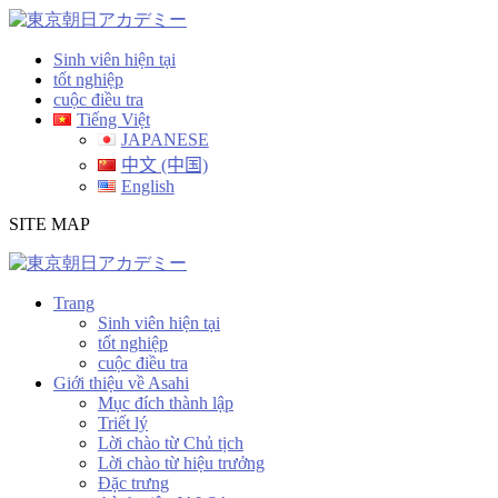
Skip
to
content
Sinh viên hiện tại
tốt nghiệp
cuộc điều tra
Tiếng Việt
JAPANESE
中文 (中国)
English
SITE MAP
Trang
Sinh viên hiện tại
tốt nghiệp
cuộc điều tra
Giới thiệu về Asahi
Mục đích thành lập
Triết lý
Lời chào từ Chủ tịch
Lời chào từ hiệu trưởng
Đặc trưng