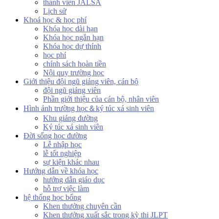
thành viên JALSA
Lịch sử
Khoá học & học phí
Khóa học dài hạn
Khóa học ngắn hạn
Khóa học dự thính
học phí
chính sách hoàn tiền
Nội quy trường học
Giới thiệu đội ngũ giảng viên, cán bộ
đội ngũ giảng viên
Phần giới thiệu của cán bộ, nhân viên
Hình ảnh trường học＆ký túc xá sinh viên
Khu giảng đường
Ký túc xá sinh viên
Đời sống học đường
Lễ nhập học
lễ tốt nghiệp
sự kiện khác nhau
Hướng dẫn về khóa học
hướng dẫn giáo dục
hỗ trợ việc làm
hệ thống học bổng
Khen thưởng chuyên cần
Khen thưởng xuất sắc trong kỳ thi JLPT