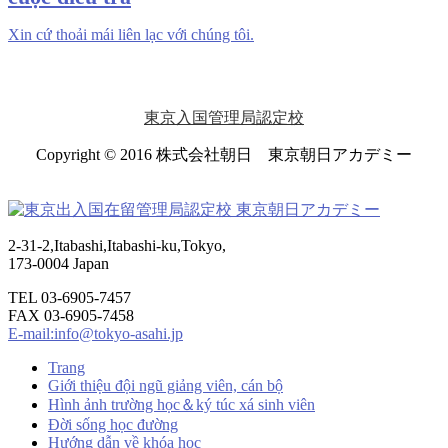
Xin cứ thoải mái liên lạc với chúng tôi.
東京入国管理局認定校
Copyright © 2016 株式会社朝日 東京朝日アカデミー
2-31-2,Itabashi,Itabashi-ku,Tokyo,
173-0004 Japan
TEL 03-6905-7457
FAX 03-6905-7458
E-mail:info@tokyo-asahi.jp
Trang
Giới thiệu đội ngũ giảng viên, cán bộ
Hình ảnh trường học＆ký túc xá sinh viên
Đời sống học đường
Hướng dẫn về khóa học