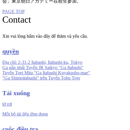
会」東京朝日アカデミー在校生参加。
PAGE TOP
Contact
Xin vui lòng bấm vào đây để thăm và yêu cầu.
quyền
Địa chỉ: 2-31-2 Itabashi, Itabashi-ku, Tokyo
Ga gần nhất Tuyến JR Saikyo "Ga Itabashi"
Tuyến Toei Mita "Ga Itabashi Kuyakusho-mae"
"Ga Shimoitabashi" trên Tuyến Tobu Tojo
Tải xuống
tờ rơi
Một bộ tài liệu ứng dụng
cuộc điều tra