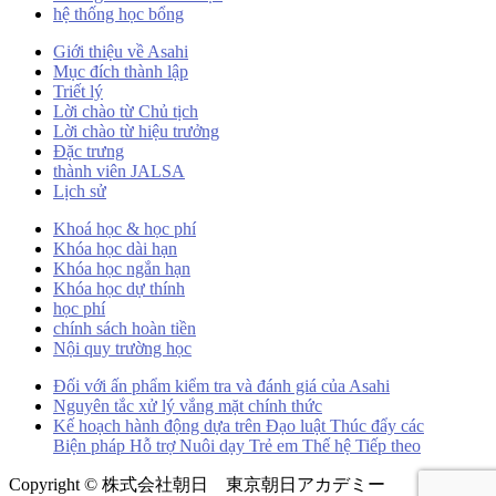
hệ thống học bổng
Giới thiệu về Asahi
Mục đích thành lập
Triết lý
Lời chào từ Chủ tịch
Lời chào từ hiệu trưởng
Đặc trưng
thành viên JALSA
Lịch sử
Khoá học & học phí
Khóa học dài hạn
Khóa học ngắn hạn
Khóa học dự thính
học phí
chính sách hoàn tiền
Nội quy trường học
Đối với ấn phẩm kiểm tra và đánh giá của Asahi
Nguyên tắc xử lý vắng mặt chính thức
Kế hoạch hành động dựa trên Đạo luật Thúc đẩy các
Biện pháp Hỗ trợ Nuôi dạy Trẻ em Thế hệ Tiếp theo
Copyright © 株式会社朝日 東京朝日アカデミー