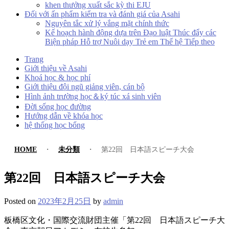
khen thưởng xuất sắc kỳ thi EJU
Đối với ấn phẩm kiểm tra và đánh giá của Asahi
Nguyên tắc xử lý vắng mặt chính thức
Kế hoạch hành động dựa trên Đạo luật Thúc đẩy các
Biện pháp Hỗ trợ Nuôi dạy Trẻ em Thế hệ Tiếp theo
Trang
Giới thiệu về Asahi
Khoá học & học phí
Giới thiệu đội ngũ giảng viên, cán bộ
Hình ảnh trường học＆ký túc xá sinh viên
Đời sống học đường
Hướng dẫn về khóa học
hệ thống học bổng
HOME
・
未分類
・
第22回 日本語スピーチ大会
第22回 日本語スピーチ大会
Posted on
2023年2月25日
by
admin
板橋区文化・国際交流財団主催「第22回 日本語スピーチ大