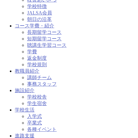
学校特徴
JALSA会員
朝日の沿革
コース学費・紹介
長期留学コース
短期留学コース
聴講生学習コース
学費
返金制度
学校規則
教職員紹介
講師チーム
事務スタッフ
施設紹介
学校校舎
学生宿舍
学校生活
入学式
卒業式
各種イベント
進路支援