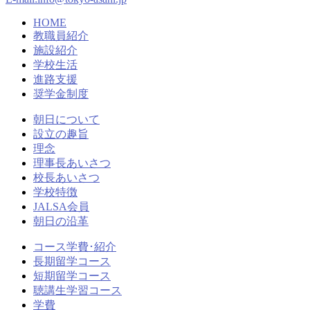
HOME
教職員紹介
施設紹介
学校生活
進路支援
奨学金制度
朝日について
設立の趣旨
理念
理事長あいさつ
校長あいさつ
学校特徴
JALSA会員
朝日の沿革
コース学費･紹介
長期留学コース
短期留学コース
聴講生学習コース
学費