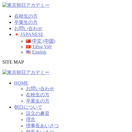
コ
ン
在校生の方
テ
卒業生の方
ン
お問い合わせ
ツ
JAPANESE
へ
中文 (中国)
ス
Tiếng Việt
キ
English
ッ
プ
SITE MAP
HOME
お問い合わせ
在校生の方
卒業生の方
朝日について
設立の趣旨
理念
理事長あいさつ
校長あいさつ