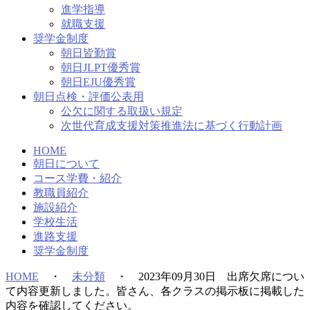
進学指導
就職支援
奨学金制度
朝日皆勤賞
朝日JLPT優秀賞
朝日EJU優秀賞
朝日点検・評価公表用
公欠に関する取扱い規定
次世代育成支援対策推進法に基づく行動計画
HOME
朝日について
コース学費・紹介
教職員紹介
施設紹介
学校生活
進路支援
奨学金制度
HOME
・
未分類
・
2023年09月30日 出席欠席につい
て内容更新しました。皆さん、各クラスの掲示板に掲載した
内容を確認してください。