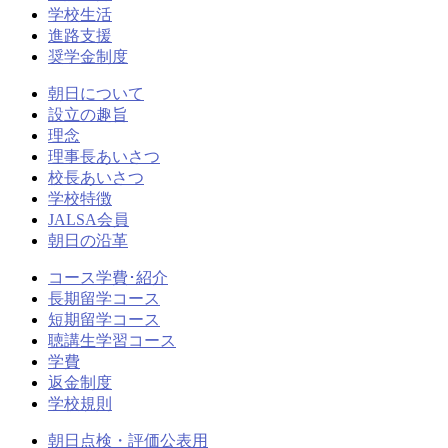
学校生活
進路支援
奨学金制度
朝日について
設立の趣旨
理念
理事長あいさつ
校長あいさつ
学校特徴
JALSA会員
朝日の沿革
コース学費･紹介
長期留学コース
短期留学コース
聴講生学習コース
学費
返金制度
学校規則
朝日点検・評価公表用