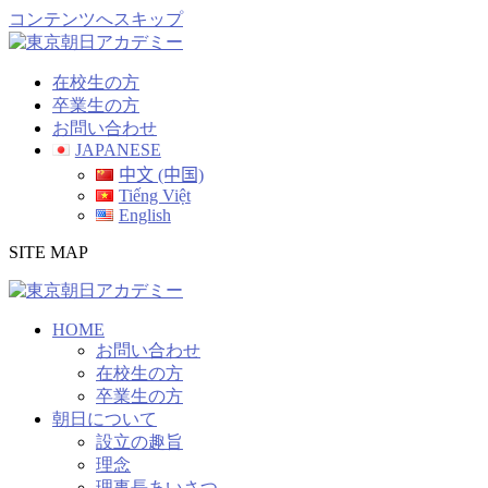
コンテンツへスキップ
在校生の方
卒業生の方
お問い合わせ
JAPANESE
中文 (中国)
Tiếng Việt
English
SITE MAP
HOME
お問い合わせ
在校生の方
卒業生の方
朝日について
設立の趣旨
理念
理事長あいさつ