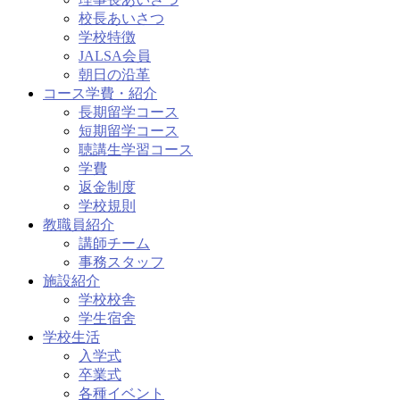
校長あいさつ
学校特徴
JALSA会員
朝日の沿革
コース学費・紹介
長期留学コース
短期留学コース
聴講生学習コース
学費
返金制度
学校規則
教職員紹介
講師チーム
事務スタッフ
施設紹介
学校校舎
学生宿舍
学校生活
入学式
卒業式
各種イベント