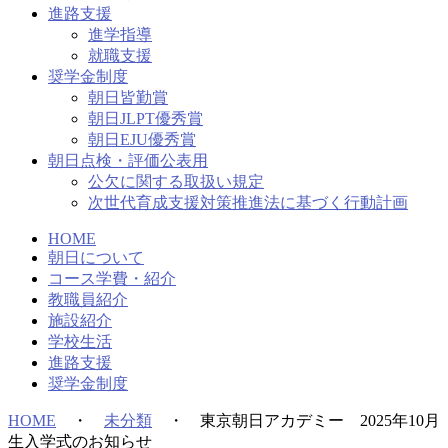
進路支援
進学指導
就職支援
奨学金制度
朝日皆勤賞
朝日JLPT優秀賞
朝日EJU優秀賞
朝日点検・評価公表用
公欠に関する取扱い規定
次世代育成支援対策推進法に基づく行動計画
HOME
朝日について
コース学費・紹介
教職員紹介
施設紹介
学校生活
進路支援
奨学金制度
HOME
・
未分類
・
東京朝日アカデミー 2025年10月
生入学式のお知らせ